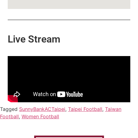
Live Stream
Tagged
SunnyBankACTaipei
,
Taipei Football
,
Taiwan
Football
,
Women Football