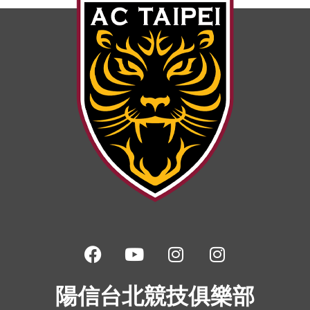
陽信台北競技俱樂部