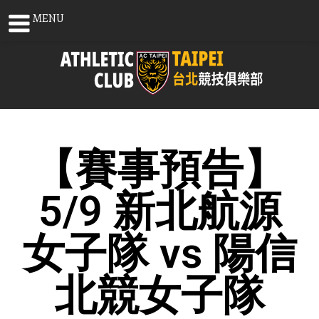
MENU
【賽事預告】
5/9 新北航源
女子隊 vs 陽信
北競女子隊