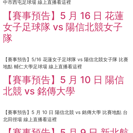
中市西屯足球場 線上直播看這裡
【賽事預告】5 月 16 日 花蓮
女子足球隊 vs 陽信北競女子
隊
【賽事預告】5/16 花蓮女子足球隊 vs 陽信北競女子隊 比賽
地點 輔仁大學足球場 線上直播看這裡
【賽事預告】5 月 10 日 陽信
北競 vs 銘傳大學
【賽事預告】5 月 10 日 陽信北競 vs 銘傳大學 比賽地點 台
北田徑場 線上直播看這裡
【賽事預告】5 月 9 日 新北航