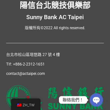
陽信台北競技俱樂部
Sunny Bank AC Taipei
版權所有©2022 All rights reserved.
台北市松山區塔悠路 27 號 4 樓
Tlf: +886-2-2312-1651
contact@actaipei.com
聯絡我們！
ZH_TW
Open c