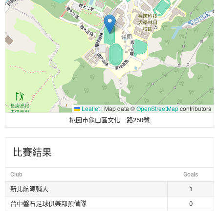
Leaflet
|
Map data ©
OpenStreetMap
contributors
桃園市龜山區文化一路250號
比賽結果
Club
Goals
新北航源輔大
1
台中磐石足球俱樂部預備隊
0