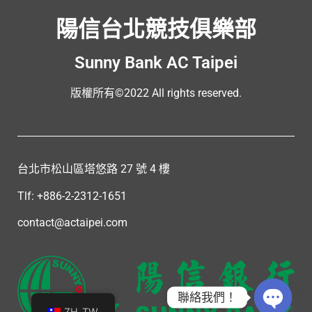
陽信台北競技俱樂部
Sunny Bank AC Taipei
版權所有©2022 All rights reserved.
台北市松山區塔悠路 27 號 4 樓
Tlf: +886-2-2312-1651
contact@actaipei.com
聯絡我們！
ZH_TW