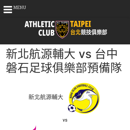
MENU
新北航源輔大 vs 台中
磐石足球俱樂部預備隊
新北航源輔大
vs