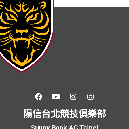
陽信台北競技俱樂部
Sunny Bank AC Taipei