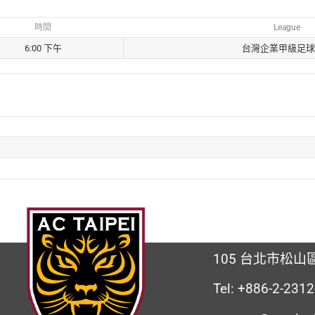
時間
League
6:00 下午
台灣企業甲級足球
105 台北市松山區
Tel: +886-2-231