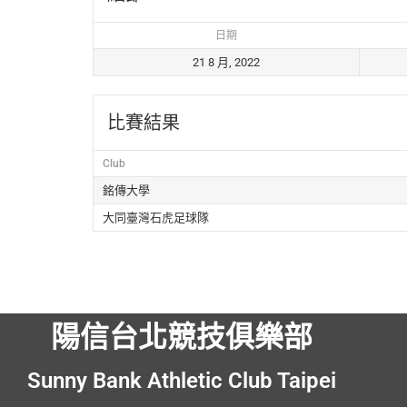
日期
21 8 月, 2022
比賽結果
Club
銘傳大學
大同臺灣石虎足球隊
陽信台北競技俱樂部
Sunny Bank Athletic Club Taipei