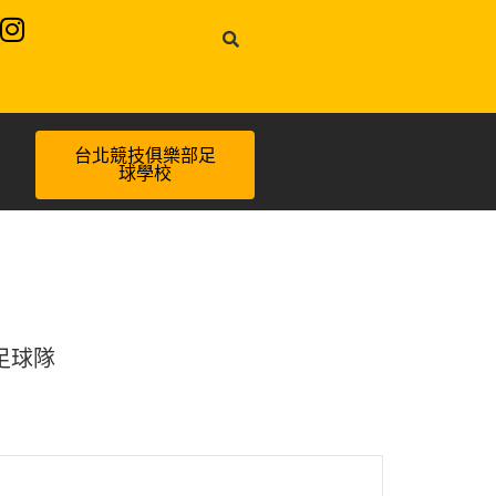
台北競技俱樂部足
球學校
足球隊