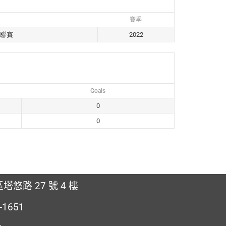
賽季
聯賽
2022
Goals
0
0
塔悠路 27 號 4 樓
2-1651