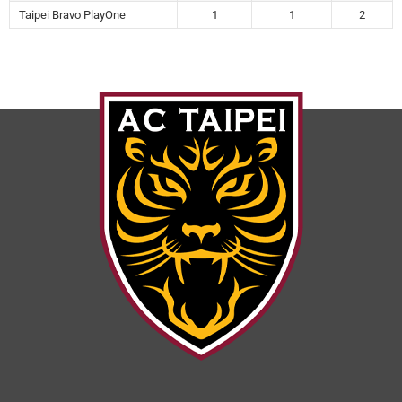
Taipei Bravo PlayOne
1
1
2