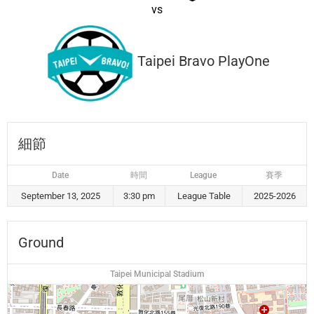
vs
Taipei Bravo PlayOne
細節
Date
時間
League
賽季
September 13, 2025
3:30 pm
League Table
2025-2026
Ground
Taipei Municipal Stadium