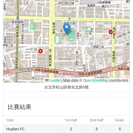
Leaflet
|
Map data ©
OpenStreetMap
contributors
台北市松山區敦化北路3號
比賽結果
Club
1st Half
2nd Half
Goals
Hualien FC
2
3
5