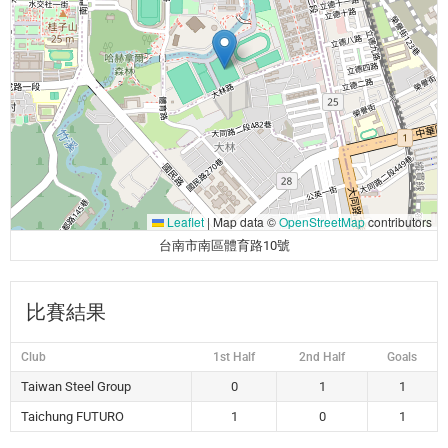
Leaflet
|
Map data ©
OpenStreetMap
contributors
台南市南區體育路10號
比賽結果
Club
1st Half
2nd Half
Goals
Taiwan Steel Group
0
1
1
Taichung FUTURO
1
0
1