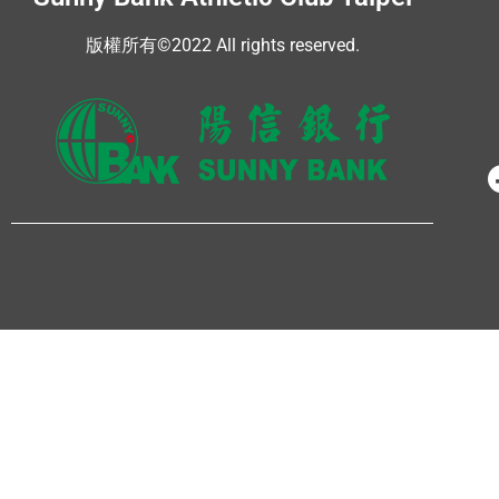
版權所有©2022 All rights reserved.