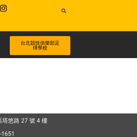
台北競技俱樂部足
球學校
。
塔悠路 27 號 4 樓
2-1651