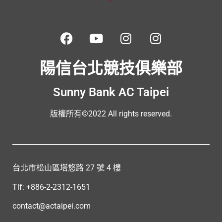
陽信台北競技俱樂部
Sunny Bank AC Taipei
版權所有©2022 All rights reserved.
台北市松山區塔悠路 27 號 4 樓
Tlf: +886-2-2312-1651
contact@actaipei.com