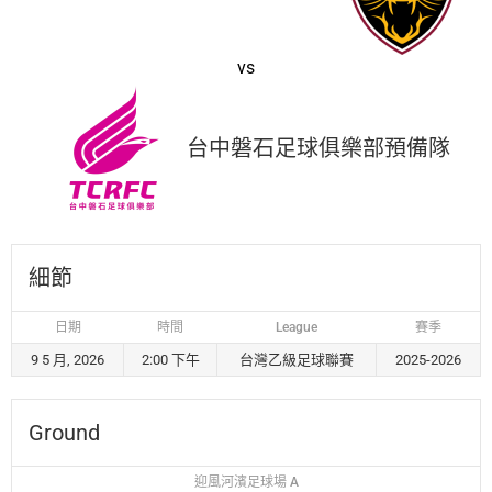
vs
台中磐石足球俱樂部預備隊
細節
日期
時間
League
賽季
9 5 月, 2026
2:00 下午
台灣乙級足球聯賽
2025-2026
Ground
迎風河濱足球場 A