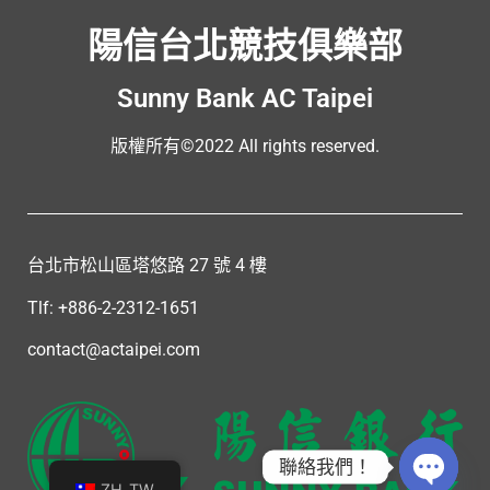
陽信台北競技俱樂部
Sunny Bank AC Taipei
版權所有©2022 All rights reserved.
台北市松山區塔悠路 27 號 4 樓
Tlf: +886-2-2312-1651
contact@actaipei.com
聯絡我們！
ZH_TW