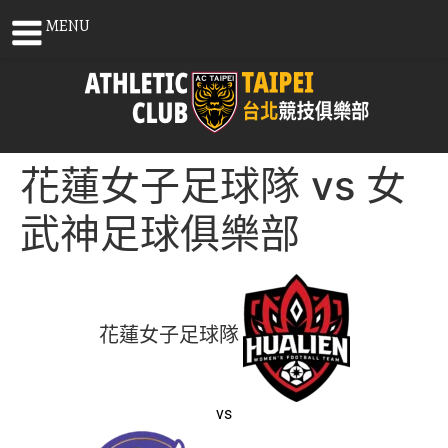
MENU
花蓮女子足球隊 vs 女
武神足球俱樂部
花蓮女子足球隊
vs