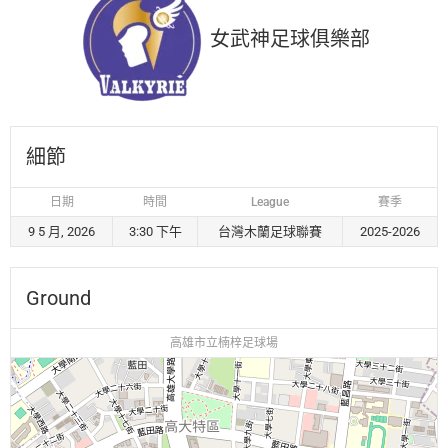
女武神足球俱樂部
細節
日期
時間
League
賽季
9 5 月, 2026
3:30 下午
台灣木蘭足球聯賽
2025-2026
Ground
高雄市立楠梓足球場