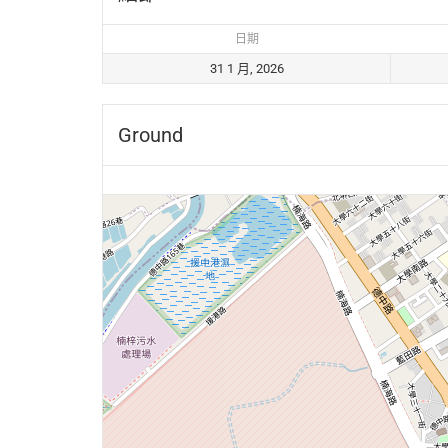
日期
31 1 月, 2026
Ground