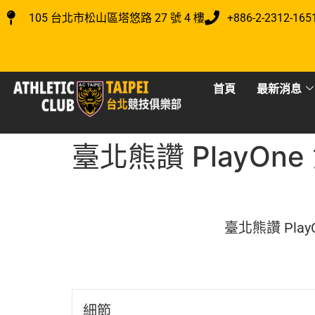
105 台北市松山區塔悠路 27 號 4 樓
+886-2-2312-165
首頁
最新消息
臺北熊讚 PlayOne 
臺北熊讚 Pla
細節