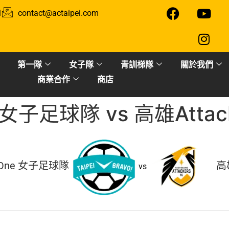
1
contact@actaipei.com
第一隊
女子隊
青訓梯隊
關於我們
商業合作
商店
女子足球隊 vs 高雄Attack
yOne 女子足球隊
高雄
vs