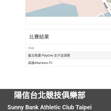
比賽結果
Club
臺北熊讚 PlayOne 女子足球隊
高雄Attackers FC
陽信台北競技俱樂部
Sunny Bank Athletic Club Taipei