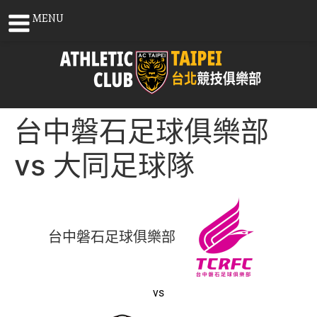
MENU
台中磐石足球俱樂部
vs 大同足球隊
台中磐石足球俱樂部
vs