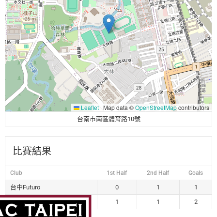
Leaflet
|
Map data ©
OpenStreetMap
contributors
台南市南區體育路10號
比賽結果
Club
1st Half
2nd Half
Goals
台中Futuro
0
1
1
Sunny Bank AC Taipei
1
1
2