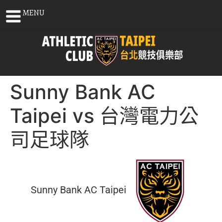
MENU
Sunny Bank AC
Taipei vs 台灣電力公
司足球隊
Sunny Bank AC Taipei