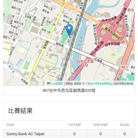
Leaflet
|
Map data ©
OpenStreetMap
contributors
407台中市西屯區朝馬路520號
比賽結果
Club
1st Half
2nd Half
Goals
Sunny Bank AC Taipei
0
0
0