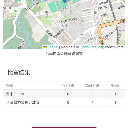
Leaflet
|
Map data ©
OpenStreetMap
contributors
台南市南區體育路10號
比賽結果
Club
1st Half
2nd Half
Goals
台中Futuro
0
1
1
台灣電力公司足球隊
0
1
1