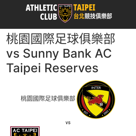
桃園國際足球俱樂部
vs Sunny Bank AC
Taipei Reserves
桃園國際足球俱樂部
vs