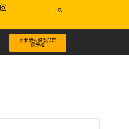
台北競技俱樂部足
球學校
C