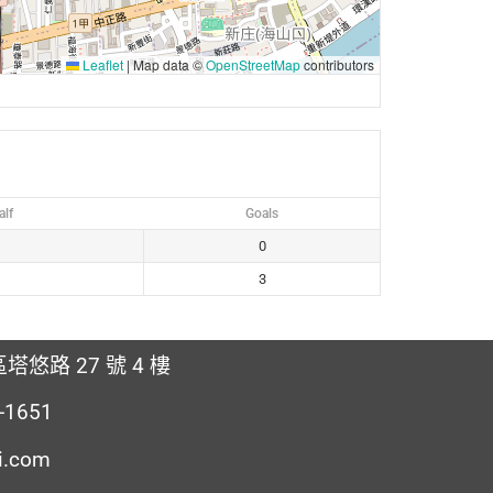
Leaflet
|
Map data ©
OpenStreetMap
contributors
lf
Goals
0
3
塔悠路 27 號 4 樓
2-1651
i.com