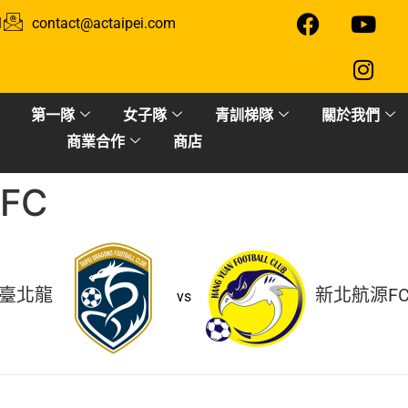
1
contact@actaipei.com
第一隊
女子隊
青訓梯隊
關於我們
商業合作
商店
FC
臺北龍
新北航源F
vs