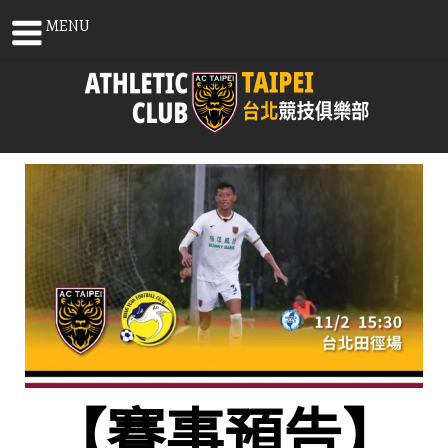
MENU
【賽事預告】