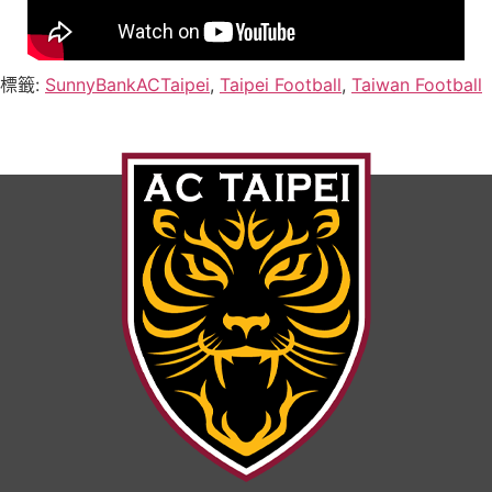
標籤:
SunnyBankACTaipei
,
Taipei Football
,
Taiwan Football