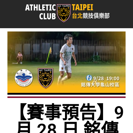
【賽事預告】9
月 28 日 銘傳