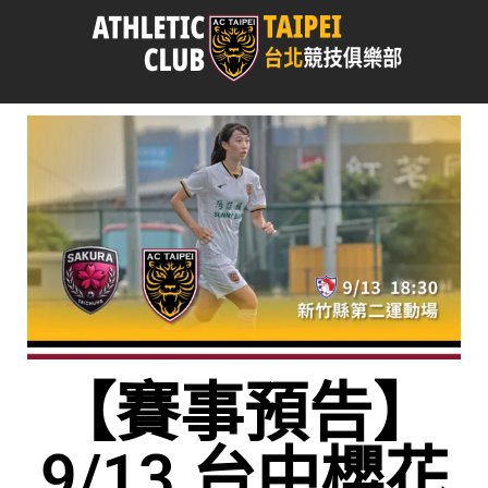
【賽事預告】
9/13 台中櫻花