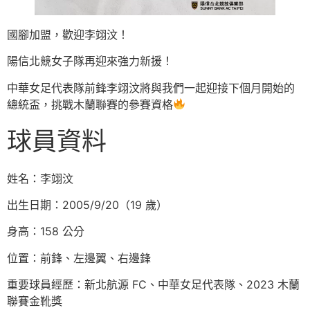
國腳加盟，歡迎李翊汶！
陽信北競女子隊再迎來強力新援！
中華女足代表隊前鋒李翊汶將與我們一起迎接下個月開始的
總統盃，挑戰木蘭聯賽的參賽資格
球員資料
姓名：李翊汶
出生日期：2005/9/20（19 歲）
身高：158 公分
位置：前鋒、左邊翼、右邊鋒
重要球員經歷：新北航源 FC、中華女足代表隊、2023 木蘭
聯賽金靴獎